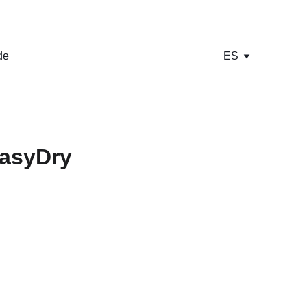
de
ES
EasyDry